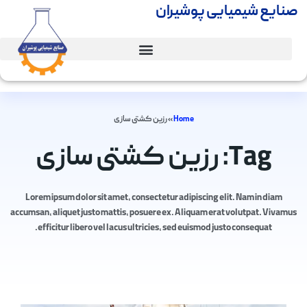
صنایع شیمیایی پوشیران
Home
»
رزین کشتی سازی
Tag: رزین کشتی سازی
Lorem ipsum dolor sit amet, consectetur adipiscing elit. Nam in diam
accumsan, aliquet justo mattis, posuere ex. Aliquam erat volutpat. Vivamus
efficitur libero vel lacus ultricies, sed euismod justo consequat.