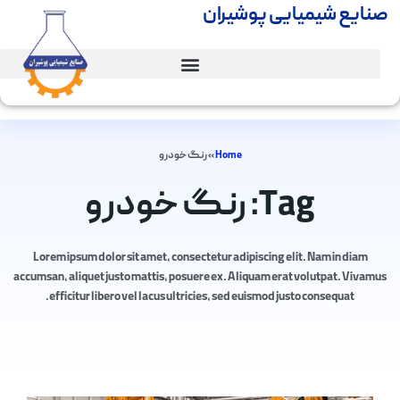
صنایع شیمیایی پوشیران
Home
»
رنگ خودرو
Tag: رنگ خودرو
Lorem ipsum dolor sit amet, consectetur adipiscing elit. Nam in diam
accumsan, aliquet justo mattis, posuere ex. Aliquam erat volutpat. Vivamus
efficitur libero vel lacus ultricies, sed euismod justo consequat.