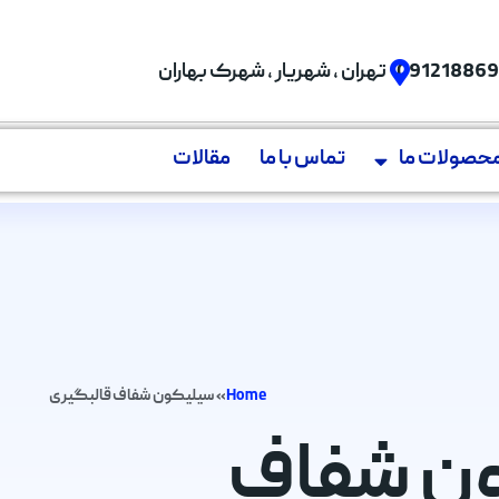
09121886
تهران , شهریار , شهرک بهاران
حصولات ما
تماس با ما
مقالات
Home
»
سیلیکون شفاف قالبگیری
کون شفاف