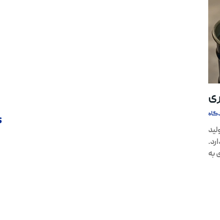
ری
گاه
s
لید
رد.
 به