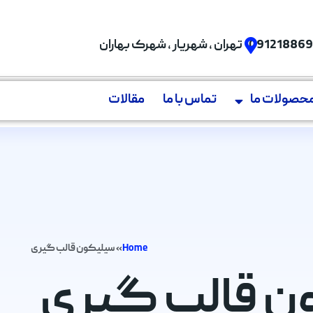
09121886
تهران , شهریار , شهرک بهاران
حصولات ما
تماس با ما
مقالات
Home
»
سیلیکون قالب گیری