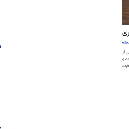
ری
گاه
s
 از
د و
خود