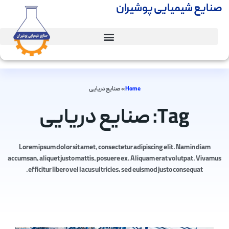
صنایع شیمیایی پوشیران
Home
»
صنایع دریایی
Tag: صنایع دریایی
Lorem ipsum dolor sit amet, consectetur adipiscing elit. Nam in diam
accumsan, aliquet justo mattis, posuere ex. Aliquam erat volutpat. Vivamus
efficitur libero vel lacus ultricies, sed euismod justo consequat.