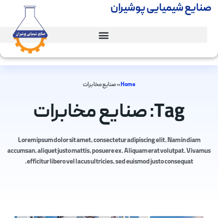
صنایع شیمیایی پوشیران
Home
»
صنایع مخابرات
Tag: صنایع مخابرات
Lorem ipsum dolor sit amet, consectetur adipiscing elit. Nam in diam
accumsan, aliquet justo mattis, posuere ex. Aliquam erat volutpat. Vivamus
efficitur libero vel lacus ultricies, sed euismod justo consequat.