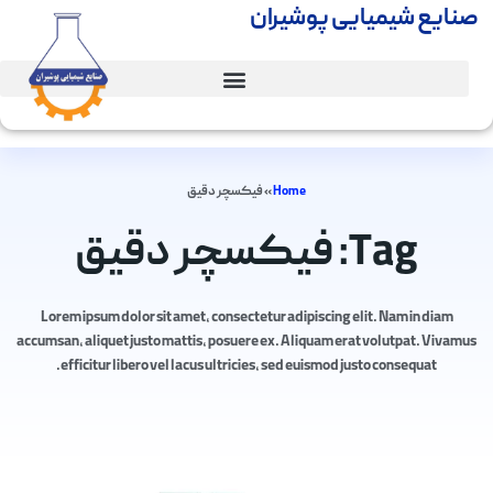
صنایع شیمیایی پوشیران
Home
»
فیکسچر دقیق
Tag: فیکسچر دقیق
Lorem ipsum dolor sit amet, consectetur adipiscing elit. Nam in diam
accumsan, aliquet justo mattis, posuere ex. Aliquam erat volutpat. Vivamus
efficitur libero vel lacus ultricies, sed euismod justo consequat.