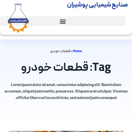
صنایع شیمیایی پوشیران
Home
»
قطعات خودرو
Tag: قطعات خودرو
Lorem ipsum dolor sit amet, consectetur adipiscing elit. Nam in diam
accumsan, aliquet justo mattis, posuere ex. Aliquam erat volutpat. Vivamus
efficitur libero vel lacus ultricies, sed euismod justo consequat.