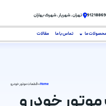
09121886
تهران , شهریار , شهرک بهاران
حصولات ما
تماس با ما
مقالات
Home
»
قطعات موتور خودرو