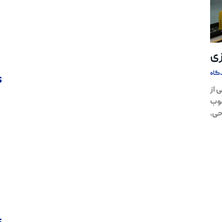
زی
گاه
s
 از
سوب
حی،