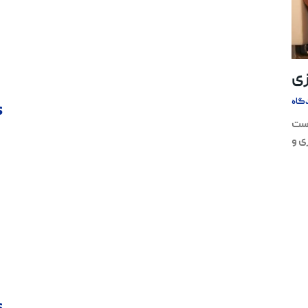
زی
گاه
s
است
ی و