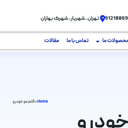
09121886
تهران , شهریار , شهرک بهاران
حصولات ما
تماس با ما
مقالات
Home
»
قلم مو خودرو