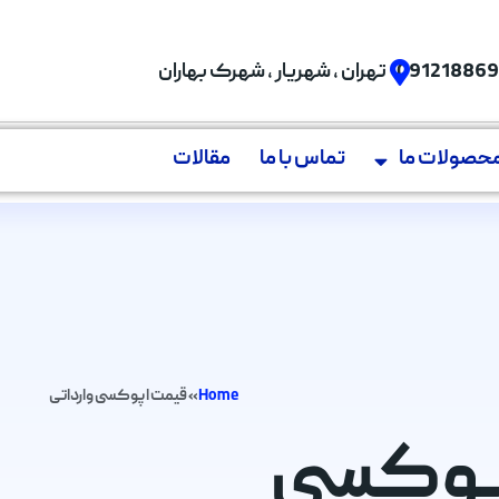
09121886
تهران , شهریار , شهرک بهاران
حصولات ما
تماس با ما
مقالات
Home
»
قیمت اپوکسی وارداتی
 اپوکسی