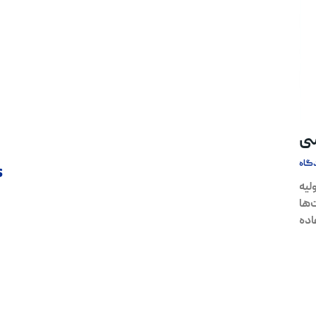
سی
گاه
s
لیه
‌ها
اده