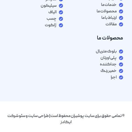
خدمات ما
سیلیکون
محصولات ما
الیاف
ارتباط با ما
چسب
مقالات
ژلکوت
محصولات ما
بلوک متریال
پلی اورتان
جداکننده
خمیر رنگ
اجرا
© تمامی حقوق برای سایت پوشیران محفوظ است| طراحی سایت و سئو شرکت
ایکادز