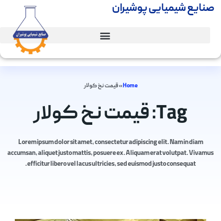
صنایع شیمیایی پوشیران
Home
»
قیمت نخ کولار
Tag: قیمت نخ کولار
Lorem ipsum dolor sit amet, consectetur adipiscing elit. Nam in diam
accumsan, aliquet justo mattis, posuere ex. Aliquam erat volutpat. Vivamus
efficitur libero vel lacus ultricies, sed euismod justo consequat.