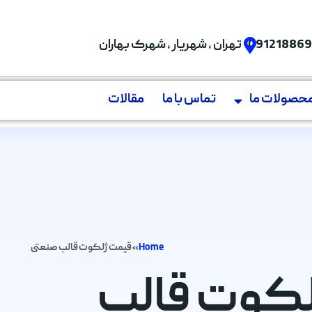
09121886
تهران , شهریار , شهرک بهاران
حصولات ما
تماس با ما
مقالات
Home
»
قیمت ژلکوت قالب صنعتی
 ژلکوت قالب