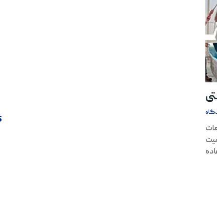
تی
گاه
s
عات
میت
اده