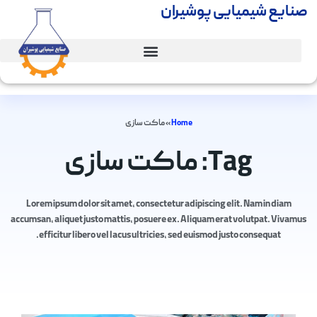
صنایع شیمیایی پوشیران
Home
»
ماکت سازی
Tag: ماکت سازی
Lorem ipsum dolor sit amet, consectetur adipiscing elit. Nam in diam
accumsan, aliquet justo mattis, posuere ex. Aliquam erat volutpat. Vivamus
efficitur libero vel lacus ultricies, sed euismod justo consequat.