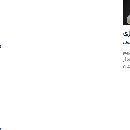
ی
گاه
s
مهم
 از
کان