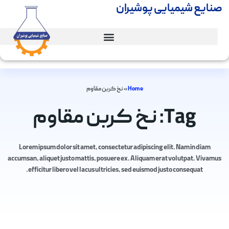
صنایع شیمیایی پوشیران
Home
»
نخ کربن مقاوم
Tag: نخ کربن مقاوم
Lorem ipsum dolor sit amet, consectetur adipiscing elit. Nam in diam
accumsan, aliquet justo mattis, posuere ex. Aliquam erat volutpat. Vivamus
efficitur libero vel lacus ultricies, sed euismod justo consequat.