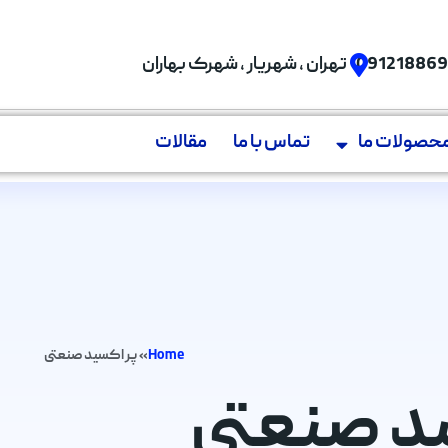
09121886
تهران , شهریار , شهرک بهاران
حصولات ما
تماس با ما
مقالات
Home
»
پر اکسید صنعتی