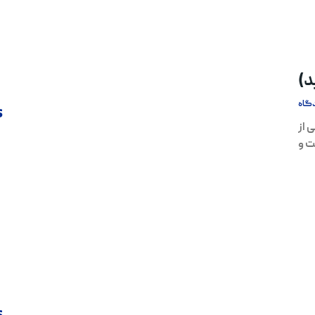
د)
گاه
s
 از
ت و