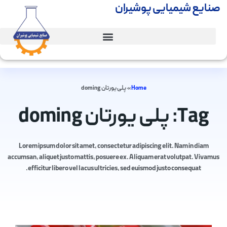
صنایع شیمیایی پوشیران
Home
»
پلی یورتان doming
Tag: پلی یورتان doming
Lorem ipsum dolor sit amet, consectetur adipiscing elit. Nam in diam
accumsan, aliquet justo mattis, posuere ex. Aliquam erat volutpat. Vivamus
efficitur libero vel lacus ultricies, sed euismod justo consequat.