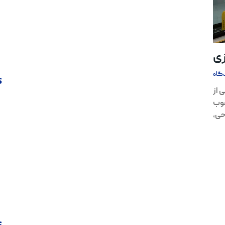
زی
گاه
s
 از
سوب
حی،