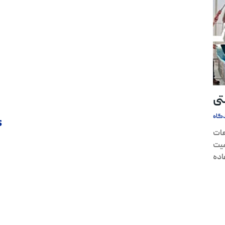
تی
گاه
s
عات
میت
اده