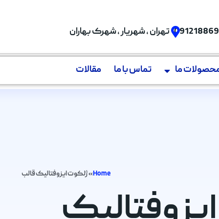
09121886
تهران , شهریار , شهرک بهاران
حصولات ما
تماس با ما
مقالات
Home
»
ژلکوت ایزوفتالیک قالب
ت ایزوفتالیک