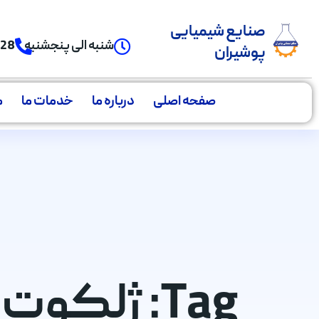
صنایع شیمیایی
شنبه الی پنجشنبه
928
پوشیران
صفحه اصلی
درباره ما
خدمات ما
م
Tag: ژلکو