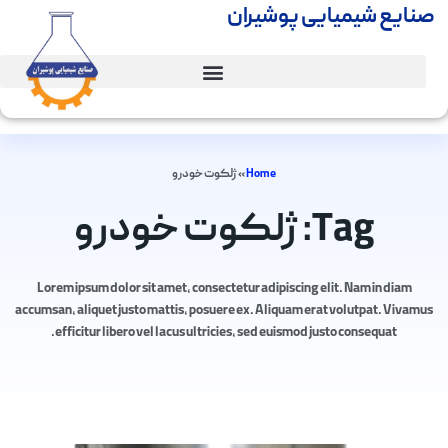
صنایع شیمیایی پوشیران
Home
»
ژلکوت خودرو
Tag: ژلکوت خودرو
Lorem ipsum dolor sit amet, consectetur adipiscing elit. Nam in diam
accumsan, aliquet justo mattis, posuere ex. Aliquam erat volutpat. Vivamus
efficitur libero vel lacus ultricies, sed euismod justo consequat.