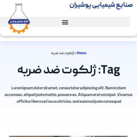
صنایع شیمیایی پوشیران
Home
»
ژلکوت ضد ضربه
Tag: ژلکوت ضد ضربه
Lorem ipsum dolor sit amet, consectetur adipiscing elit. Nam in diam
accumsan, aliquet justo mattis, posuere ex. Aliquam erat volutpat. Vivamus
efficitur libero vel lacus ultricies, sed euismod justo consequat.