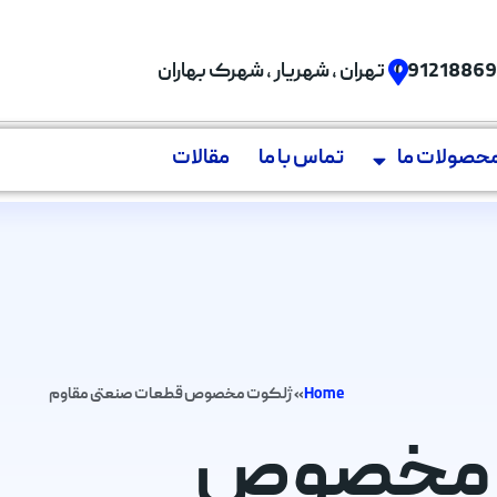
09121886
تهران , شهریار , شهرک بهاران
حصولات ما
تماس با ما
مقالات
Home
»
ژلکوت مخصوص قطعات صنعتی مقاوم
وت مخصوص