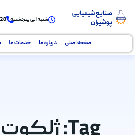
صنایع شیمیایی
شنبه الی پنجشنبه
928
پوشیران
صفحه اصلی
درباره ما
خدمات ما
م
Tag: ژلک