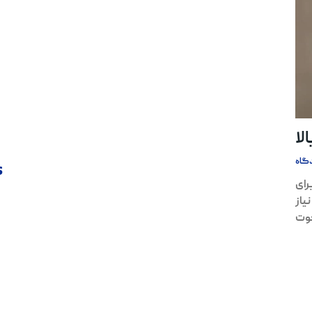
لا
گاه
s
رای
یاز
کوت