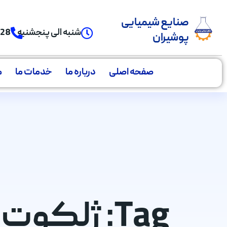
صنایع شیمیایی
شنبه الی پنجشنبه
928
پوشیران
صفحه اصلی
درباره ما
خدمات ما
م
Tag: ژلک