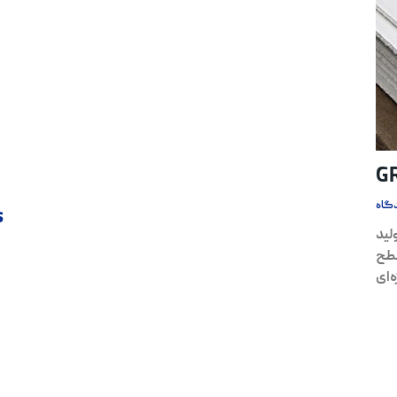
گاه
s
نایع تولید
)، کیفیت سطح
‌ای