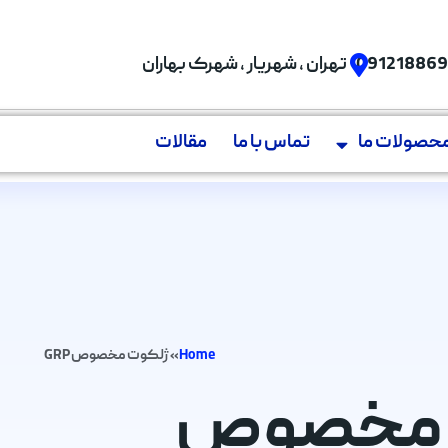
09121886
تهران , شهریار , شهرک بهاران
حصولات ما
تماس با ما
مقالات
Home
»
ژلکوت مخصوص GRP
وت مخصوص