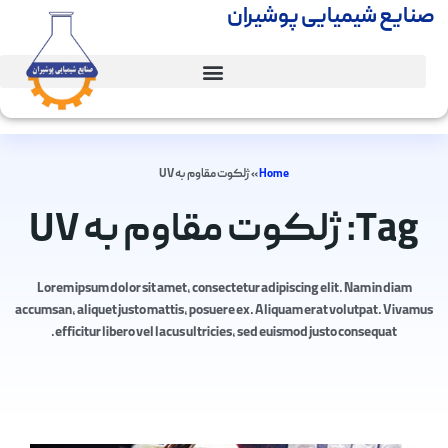
صنایع شیمیایی پوشیران
Home
»
ژلکوت مقاوم به UV
Tag: ژلکوت مقاوم به UV
Lorem ipsum dolor sit amet, consectetur adipiscing elit. Nam in diam
accumsan, aliquet justo mattis, posuere ex. Aliquam erat volutpat. Vivamus
efficitur libero vel lacus ultricies, sed euismod justo consequat.