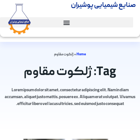
صنایع شیمیایی پوشیران
Home
»
ژلکوت مقاوم
Tag: ژلکوت مقاوم
Lorem ipsum dolor sit amet, consectetur adipiscing elit. Nam in diam
accumsan, aliquet justo mattis, posuere ex. Aliquam erat volutpat. Vivamus
efficitur libero vel lacus ultricies, sed euismod justo consequat.