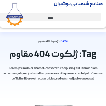
صنایع شیمیایی پوشیران
Home
»
ژلکوت 404 مقاوم
Tag: ژلکوت 404 مقاوم
Lorem ipsum dolor sit amet, consectetur adipiscing elit. Nam in diam
accumsan, aliquet justo mattis, posuere ex. Aliquam erat volutpat. Vivamus
efficitur libero vel lacus ultricies, sed euismod justo consequat.