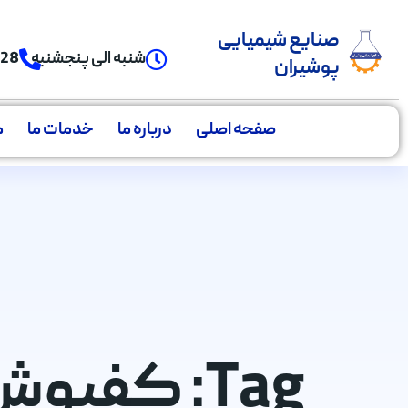
صنایع شیمیایی
شنبه الی پنجشنبه
928
پوشیران
صفحه اصلی
درباره ما
خدمات ما
م
Tag: کفپوش ضد سایش