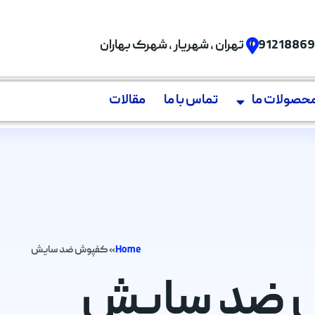
09121886
تهران , شهریار , شهرک بهاران
حصولات ما
تماس با ما
مقالات
Home
»
کفپوش ضد سایش