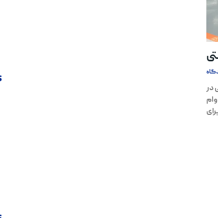
ی
گاه
s
در
وام
رای