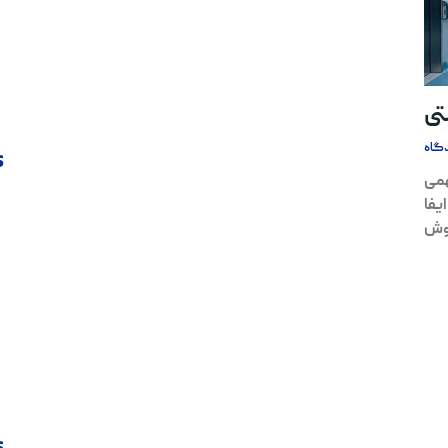
ی
گاه
s
می
یفا
پوش