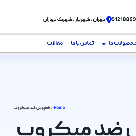
09121886
تهران , شهریار , شهرک بهاران
حصولات ما
تماس با ما
مقالات
Home
»
کفپوش ضد میکروب