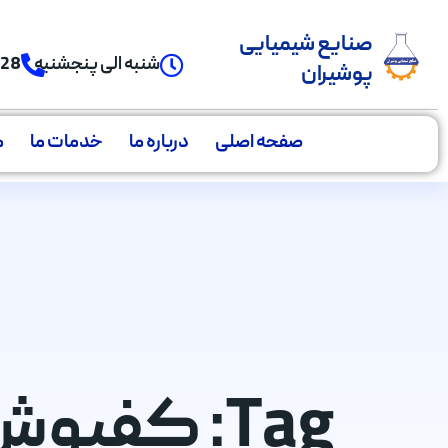
صنایع شیمیایی
شنبه الی پنجشنبه
928
پوشیران
صفحه اصلی
درباره ما
خدمات ما
م
Tag: کفپوش ضد میکروب