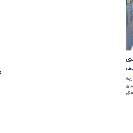
ی
گاه
s
چه
رای
تی