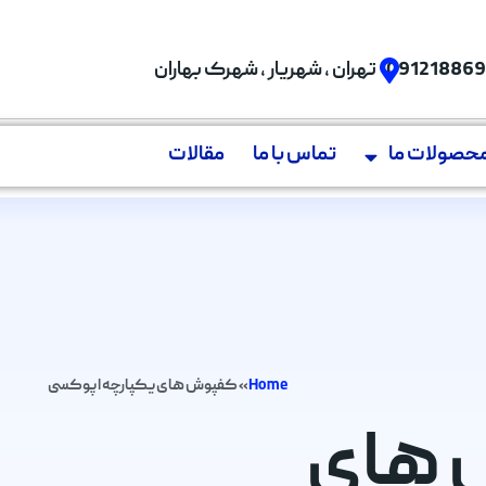
09121886
تهران , شهریار , شهرک بهاران
حصولات ما
تماس با ما
مقالات
Home
»
کفپوش های یکپارچه اپوکسی
ش های