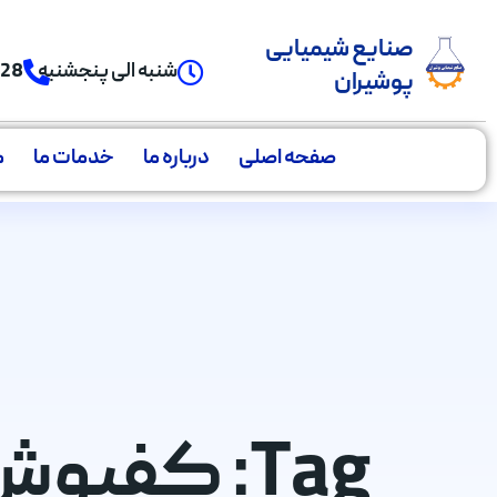
صنایع شیمیایی
شنبه الی پنجشنبه
928
پوشیران
صفحه اصلی
درباره ما
خدمات ما
م
Tag: کفپو