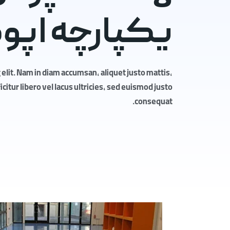
یکپارچه اپ
elit. Nam in diam accumsan, aliquet justo mattis,
itur libero vel lacus ultricies, sed euismod justo
consequat.