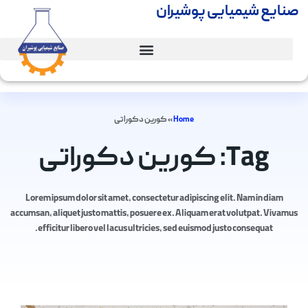
صنایع شیمیایی پوشیران
Home
»
کورین دکوراتی
Tag: کورین دکوراتی
Lorem ipsum dolor sit amet, consectetur adipiscing elit. Nam in diam
accumsan, aliquet justo mattis, posuere ex. Aliquam erat volutpat. Vivamus
efficitur libero vel lacus ultricies, sed euismod justo consequat.