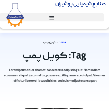
صنایع شیمیایی پوشیران
Home
»
کویل پمپ
Tag: کویل پمپ
Lorem ipsum dolor sit amet, consectetur adipiscing elit. Nam in diam
accumsan, aliquet justo mattis, posuere ex. Aliquam erat volutpat. Vivamus
efficitur libero vel lacus ultricies, sed euismod justo consequat.