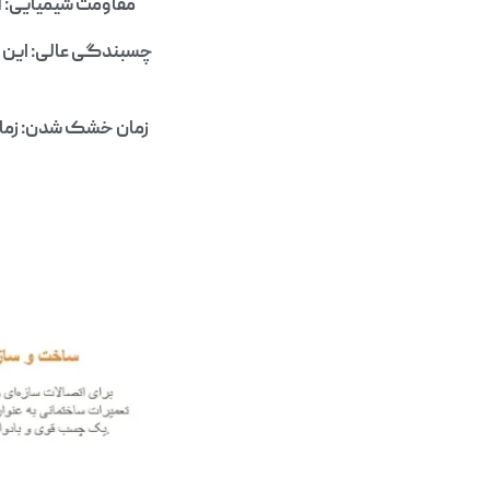
مقاومت شیمیایی: آرالدیت SW404 در برابر بسیاری از مواد شیمیایی، از جمله 
چسبندگی عالی: این چ