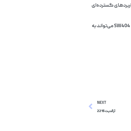
 کاربردهای گسترده‌ای
انتخاب این چسب بستگی به نیازهای خاص پروژه و شرایط محیطی دارد. در نهایت، آرالدیت SW404 می‌تواند به
NEXT
آرالدیت 2215