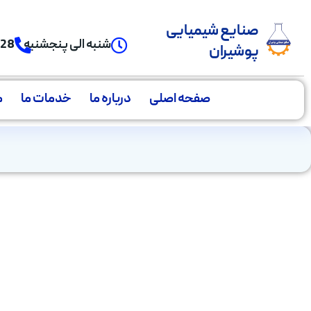
صنایع شیمیایی
شنبه الی پنجشنبه
928
پوشیران
صفحه اصلی
درباره ما
خدمات ما
م