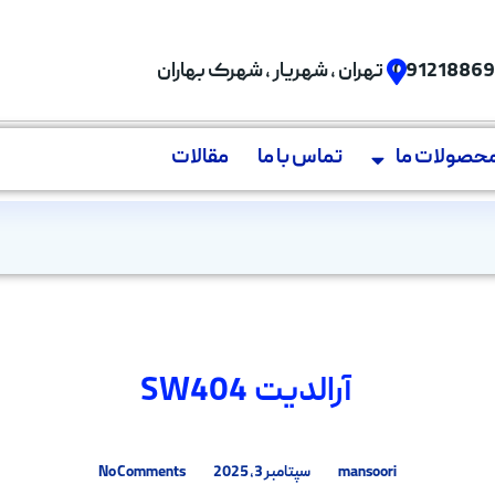
09121886
تهران , شهریار , شهرک بهاران
حصولات ما
تماس با ما
مقالات
آرالدیت SW404
mansoori
سپتامبر 3, 2025
No Comments