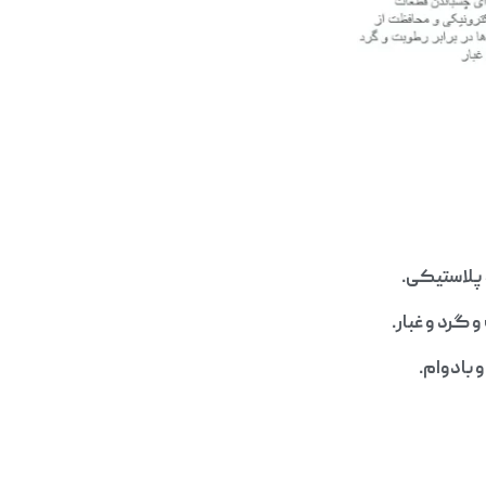
 پلاستیکی.
 گرد و غبار.
 بادوام.