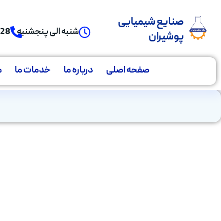
صنایع شیمیایی
شنبه الی پنجشنبه
928
پوشیران
صفحه اصلی
درباره ما
خدمات ما
م