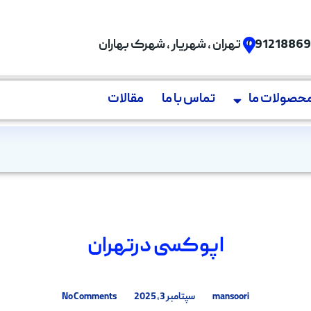
09121886
تهران , شهریار , شهرک بهاران
حصولات ما
تماس با ما
مقالات
اپوکسی درتهران
mansoori
سپتامبر 3, 2025
No Comments