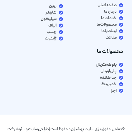
صفحه اصلی
رزین
درباره ما
هاردنر
خدمات ما
سیلیکون
محصولات ما
الیاف
ارتباط با ما
چسب
مقالات
ژلکوت
محصولات ما
بلوک متریال
پلی اورتان
جداکننده
خمیر رنگ
اجرا
© تمامی حقوق برای سایت پوشیران محفوظ است| طراحی سایت و سئو شرکت