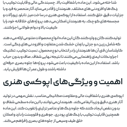
شناخته می‌شود. این ماده با شفافیت بالا، چسبندگی عالی و قابلیت ترکیب با
رنگ‌ها و افزودنی‌های مختلف، هنرمندان را قادر می‌سازد آثار منحصر به فرد و با
جزئیات دقیق خلق کنند. استفاده از اپوکسی هنری در ساخت میز، تابلو، زیورآلات و
مجسمه‌های کوچک، به هنرمندان امکان می‌دهد پروژه‌های خلاقانه خود را با
کیفیت بالا و دوام طولانی اجرا کنند.
تولیدکنندگان و واردکنندگان این ماده انواع محصولات متنوعی ارائه می‌دهند
که شامل رزین دو جزئی با زمان خشک شدن متفاوت و افزودنی‌های رنگی است.
کارشناسان فنی آن‌ها هنرمندان را در انتخاب نوع محصول، نسبت ترکیب، تکنیک
اجرا و نکات ایمنی راهنمایی می‌کنند تا نتیجه نهایی شفاف، صاف و بدون حباب
باشد. استفاده از این ماده با کیفیت باعث می‌شود پروژه‌ها جلوه بصری حرفه‌ای
داشته باشند و طول عمر آن‌ها افزایش یابد.
اهمیت و ویژگی‌های اپوکسی هنری
اپوکسی هنری با شفافیت عالی و مقاومت مکانیکی مناسب، نقش مهمی در تولید
آثار هنری دقیق و زیبا ایفا می‌کند. هنرمندان می‌توانند با این ماده سطحی شفاف و
بدون نقص ایجاد کنند که جلوه رنگ‌ها و عناصر تزئینی را تقویت کند. این ماده
همچنین قابلیت ترکیب با رنگ‌های پودری، جوهری و فلورسنت را دارد و امکان
خلق طیف وسیعی از جلوه‌های بصری را فراهم می‌کند.