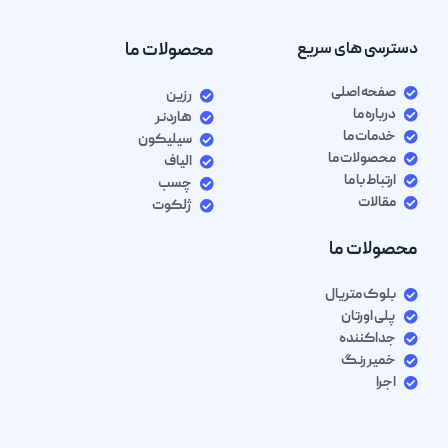
دسترسی های سریع
محصولات ما
صفحه اصلی
رزین
درباره ما
هاردنر
خدمات ما
سیلیکون
محصولات ما
الیاف
ارتباط با ما
چسب
مقالات
ژلکوت
محصولات ما
بلوک متریال
پلی اورتان
جداکننده
خمیر رنگ
اجرا