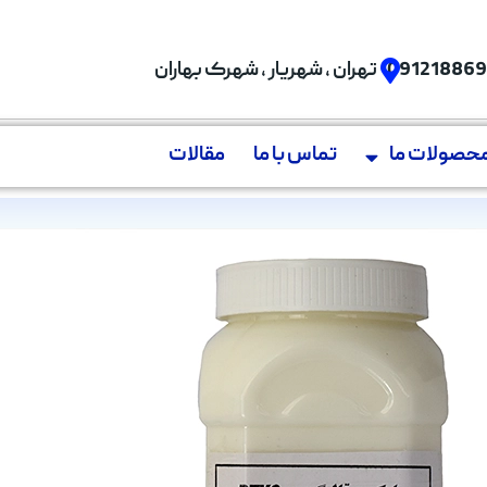
09121886
تهران , شهریار , شهرک بهاران
حصولات ما
تماس با ما
مقالات