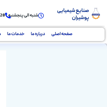
صنایع شیمیایی
شنبه الی پنجشنبه
928
پوشیران
صفحه اصلی
درباره ما
خدمات ما
م