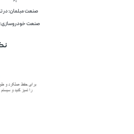
صنعت مبلمان: در ت
صنعت خودروسازی: در
نکا