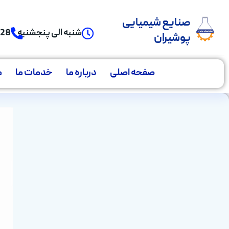
صنایع شیمیایی
شنبه الی پنجشنبه
928
پوشیران
صفحه اصلی
درباره ما
خدمات ما
م