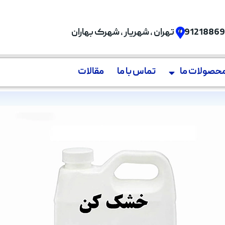
09121886
تهران , شهریار , شهرک بهاران
حصولات ما
تماس با ما
مقالات