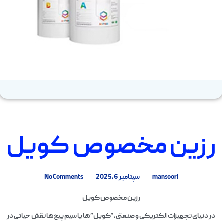
رزین مخصوص کویل
mansoori
سپتامبر 6, 2025
No Comments
رزین مخصوص کویل
در دنیای تجهیزات الکتریکی و صنعتی، “کویل”‌ها یا سیم‌پیچ‌ها نقش حیاتی در