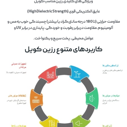
ویژگی‌های کلیدی رزین مناسب کویل
عایق الکتریکی قوی (High Dielectric Strength)
مقاومت حرارتی (تا 180 درجه سانتی‌گراد یا بیشتر)چسبندگی خوب به مس و
آلومینیوم.مقاومت دربرابر رطوبت و خوردگی.پایداری در برابر UV و
عوامل محیطی.پخت سریع و یکنواخت.
کاربردهای متنوع رزین کویل