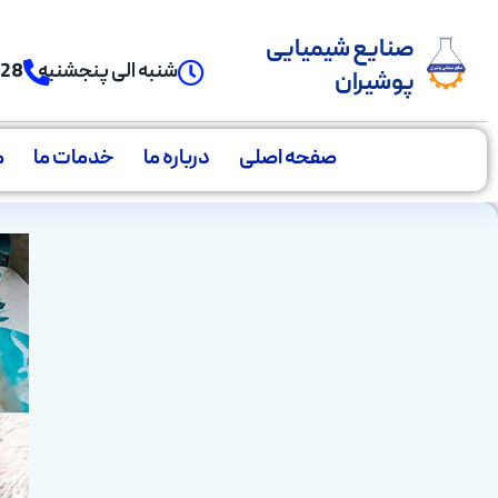
صنایع شیمیایی
شنبه الی پنجشنبه
928
پوشیران
صفحه اصلی
درباره ما
خدمات ما
م