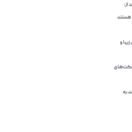
 از:
م هستند
زیبا و
افکت‌های
د به