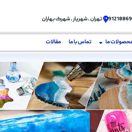
09121886
تهران , شهریار , شهرک بهاران
حصولات ما
تماس با ما
مقالات