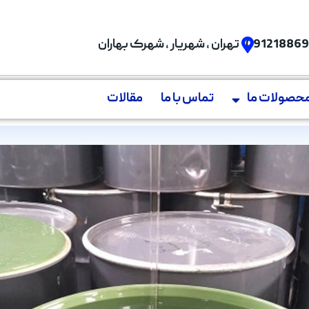
09121886
تهران , شهریار , شهرک بهاران
حصولات ما
تماس با ما
مقالات