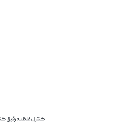
کنترل غلظت: رقیق کنن