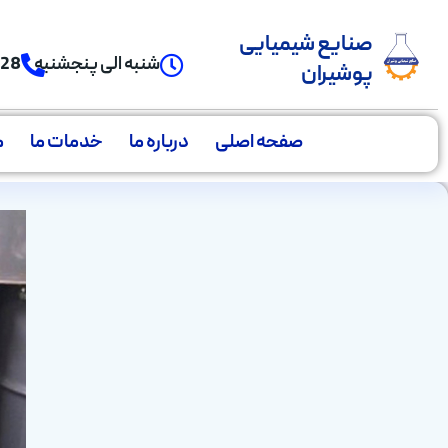
صنایع شیمیایی
شنبه الی پنجشنبه
928
پوشیران
صفحه اصلی
درباره ما
خدمات ما
م