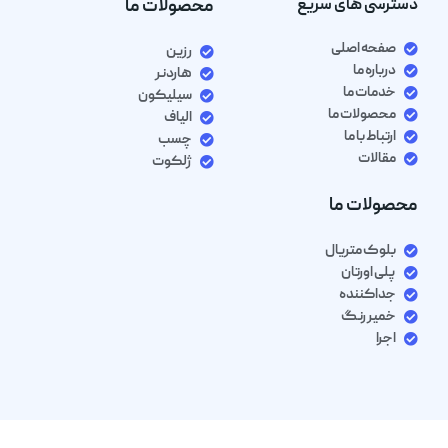
دسترسی های سریع
محصولات ما
صفحه اصلی
رزین
درباره ما
هاردنر
خدمات ما
سیلیکون
محصولات ما
الیاف
ارتباط با ما
چسب
مقالات
ژلکوت
محصولات ما
بلوک متریال
پلی اورتان
جداکننده
خمیر رنگ
اجرا