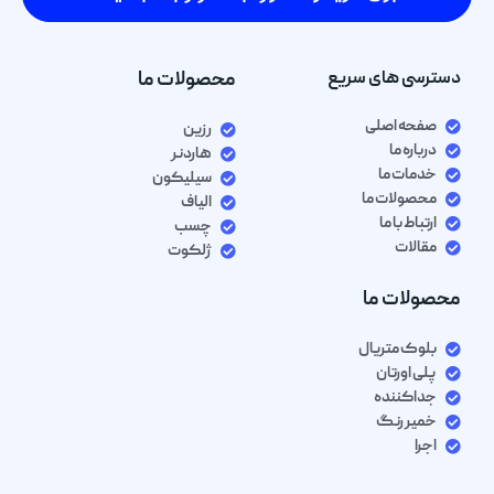
دسترسی های سریع
محصولات ما
صفحه اصلی
رزین
درباره ما
هاردنر
خدمات ما
سیلیکون
محصولات ما
الیاف
ارتباط با ما
چسب
مقالات
ژلکوت
محصولات ما
بلوک متریال
پلی اورتان
جداکننده
خمیر رنگ
اجرا