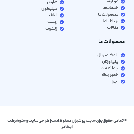
درباره ما
هاردنر
خدمات ما
سیلیکون
محصولات ما
الیاف
ارتباط با ما
چسب
مقالات
ژلکوت
محصولات ما
بلوک متریال
پلی اورتان
جداکننده
خمیر رنگ
اجرا
© تمامی حقوق برای سایت پوشیران محفوظ است| طراحی سایت و سئو شرکت
ایکادز