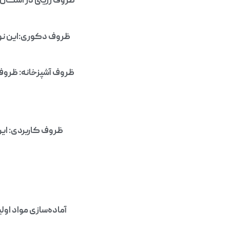
ظروف رزینی در اشکال و 
ظروف دکوری:این نوع 
ظروف آشپزخانه: ظروف ر
ظروف کاربردی: این
آماده‌سازی مواد او