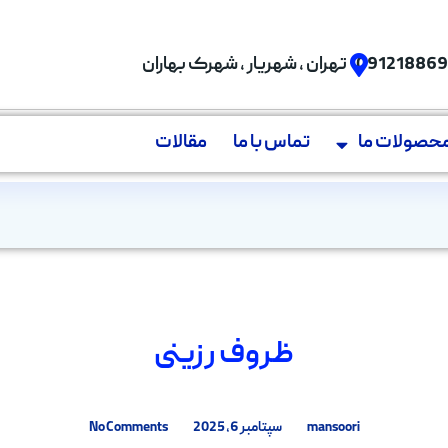
09121886
تهران , شهریار , شهرک بهاران
حصولات ما
تماس با ما
مقالات
ظروف رزینی
mansoori
سپتامبر 6, 2025
No Comments