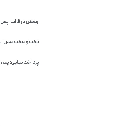
ریختن در قالب: پس ا
پخت و سخت شدن: پس ا
پرداخت نهایی: پس ا