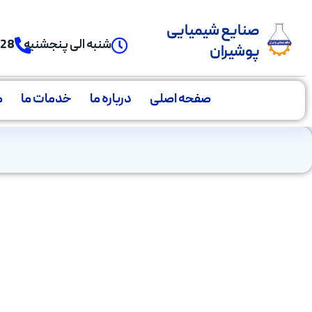
صنایع شیمیایی
شنبه الی پنجشنبه
928
پوشیران
صفحه اصلی
درباره ما
خدمات ما
م