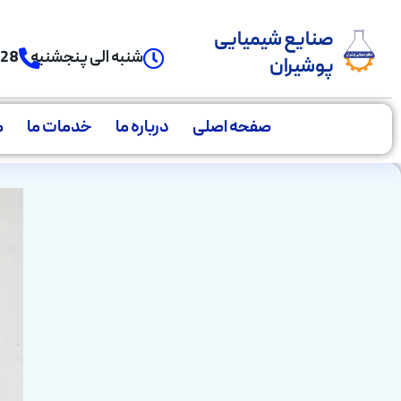
صنایع شیمیایی
شنبه الی پنجشنبه
928
پوشیران
صفحه اصلی
درباره ما
خدمات ما
م