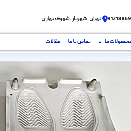
09121886
تهران , شهریار , شهرک بهاران
حصولات ما
تماس با ما
مقالات