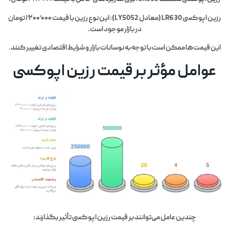
رزین اپو کسی LR630 (معادل LY5052): این نوع رزین با قیمت ۱٬۲۰۰٬۰۰۰ تومان
در بازار موجود است.​
این قیمت‌ها ممکن است با توجه به نوسانات بازار و شرایط اقتصادی تغییر کنند.​
عوامل مؤثر بر قیمت رزین اپوکسی
چندین عامل می‌توانند بر قیمت رزین اپو کسی تأثیر بگذارند: