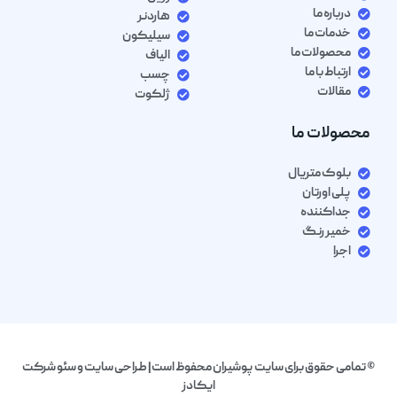
درباره ما
هاردنر
خدمات ما
سیلیکون
محصولات ما
الیاف
ارتباط با ما
چسب
مقالات
ژلکوت
محصولات ما
بلوک متریال
پلی اورتان
جداکننده
خمیر رنگ
اجرا
© تمامی حقوق برای سایت پوشیران محفوظ است| طراحی سایت و سئو شرکت
ایکادز