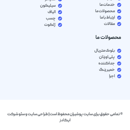
خدمات ما
سیلیکون
محصولات ما
الیاف
ارتباط با ما
چسب
مقالات
ژلکوت
محصولات ما
بلوک متریال
پلی اورتان
جداکننده
خمیر رنگ
اجرا
© تمامی حقوق برای سایت پوشیران محفوظ است| طراحی سایت و سئو شرکت
ایکادز