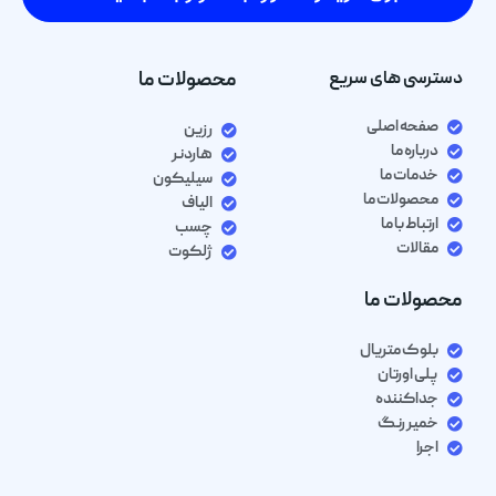
دسترسی های سریع
محصولات ما
صفحه اصلی
رزین
درباره ما
هاردنر
خدمات ما
سیلیکون
محصولات ما
الیاف
ارتباط با ما
چسب
مقالات
ژلکوت
محصولات ما
بلوک متریال
پلی اورتان
جداکننده
خمیر رنگ
اجرا